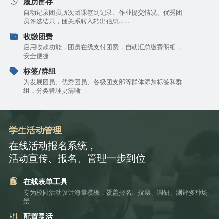
履历留存
自动记录团员历次团课签到记录、作业提交情况、优秀团
员评选结果，团关系转入转出信息……
收缴团费
启用收款功能，团员在线支付团费，自动汇总缴费明细，
安全便捷
标签/群组
为发展团员、优秀团员、各级团支部等群体添加标签和群
组，分类管理更清晰
学生活动管理
在线活动报名系统，
活动宣传、报名、管理一步到位
在线表单工具
专为校园活动设计海量模板，覆盖报名、投票、调研、测评多种场
景
配置灵活