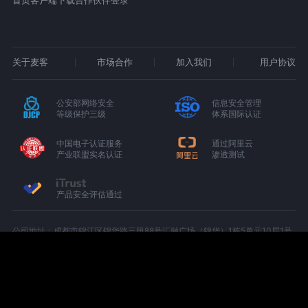
首页
客户端下载
合作伙伴登录
关于麦客
市场合作
加入我们
用户协议
公安部网络安全
信息安全管理
等级保护三级
体系国际认证
中国电子认证服务
通过阿里云
产业联盟实名认证
渗透测试
产品安全评估通过
公司地址：成都市锦江区锦华路三段88号汇融广场（锦华）1栋5单元10层1号
（C-1005）
增值电信业务经营许可证：京B2-20180674
京ICP备15000327号-1
川公网安备 51010402000439 号